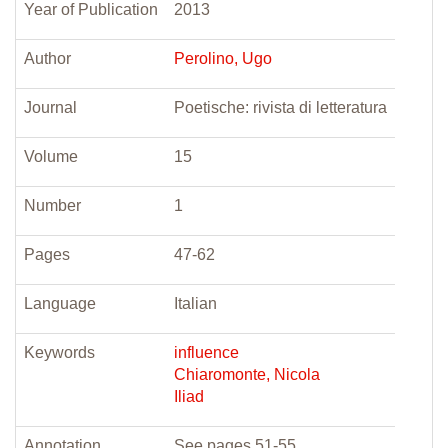
Year of Publication
2013
Author
Perolino, Ugo
Journal
Poetische: rivista di letteratura
Volume
15
Number
1
Pages
47-62
Language
Italian
Keywords
influence
Chiaromonte, Nicola
Iliad
Annotation
See pages 51-55