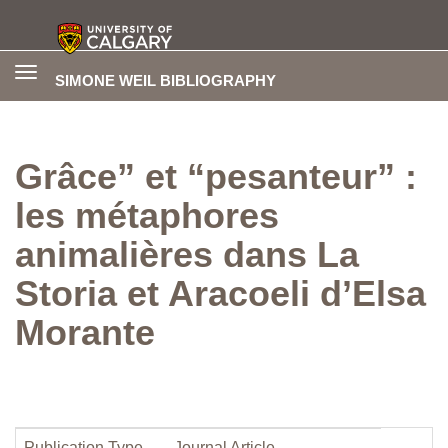
Toggle
SIMONE WEIL BIBLIOGRAPHY
navigation
Grâce” et “pesanteur” :
les métaphores
animalières dans La
Storia et Aracoeli d’Elsa
Morante
Publication Type
Journal Article