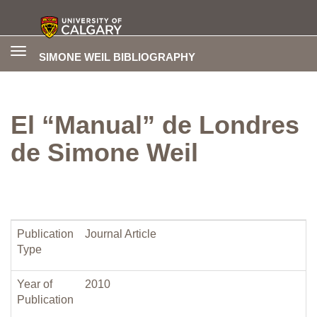
Toggle
SIMONE WEIL BIBLIOGRAPHY
navigation
El “Manual” de Londres
de Simone Weil
Publication
Journal Article
Type
Year of
2010
Publication