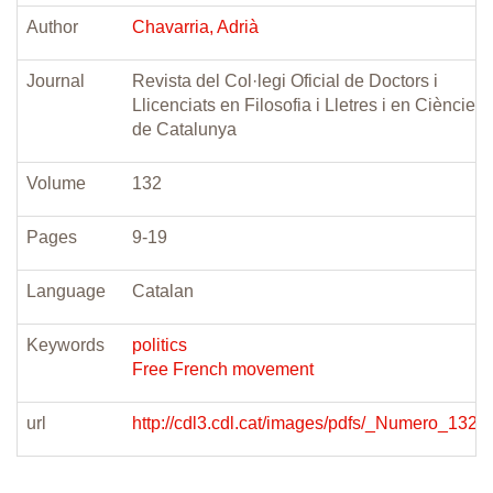
Author
Chavarria, Adrià
Journal
Revista del Col·legi Oficial de Doctors i
Llicenciats en Filosofia i Lletres i en Ciències
de Catalunya
Volume
132
Pages
9-19
Language
Catalan
Keywords
politics
Free French movement
url
http://cdl3.cdl.cat/images/pdfs/_Numero_132.p