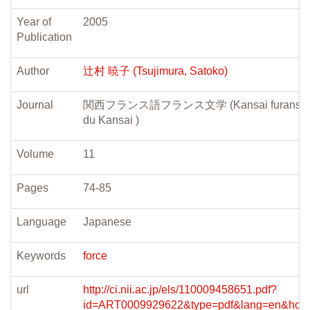
Year of
2005
Publication
Author
辻村 暁子 (Tsujimura, Satoko)
Journal
関西フランス語フランス文学 (Kansai furansugo furansu
du Kansai )
Volume
11
Pages
74-85
Language
Japanese
Keywords
force
url
http://ci.nii.ac.jp/els/110009458651.pdf?
id=ART0009929622&type=pdf&lang=en&host