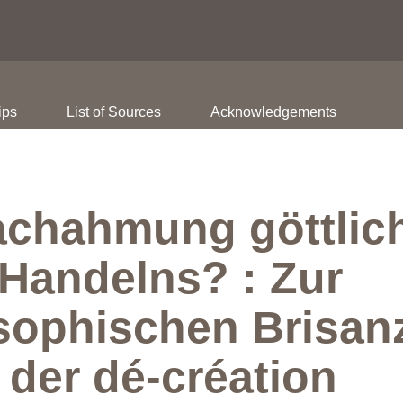
ips
List of Sources
Acknowledgements
Nachahmung göttlic
Handelns? : Zur
osophischen Brisa
 der dé-création