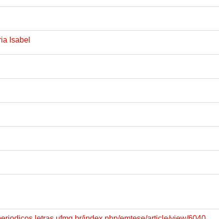
ia Isabel
periodicos.letras.ufmg.br/index.php/emtese/article/view/6040