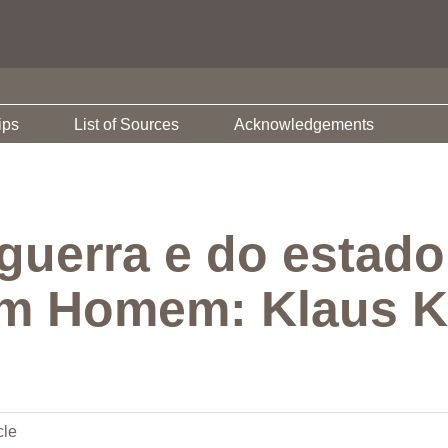
ips
List of Sources
Acknowledgements
 guerra e do estad
m Homem: Klaus 
cle