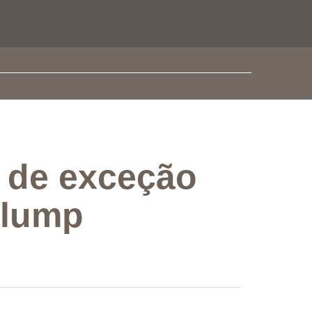
o de exceção
Klump