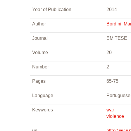
Year of Publication
2014
Author
Bordini, Mar
Journal
EM TESE
Volume
20
Number
2
Pages
65-75
Language
Portuguese
Keywords
war
violence
url
http://www.