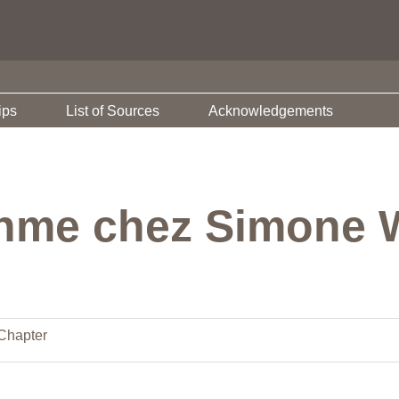
ips
List of Sources
Acknowledgements
thme chez Simone 
Chapter