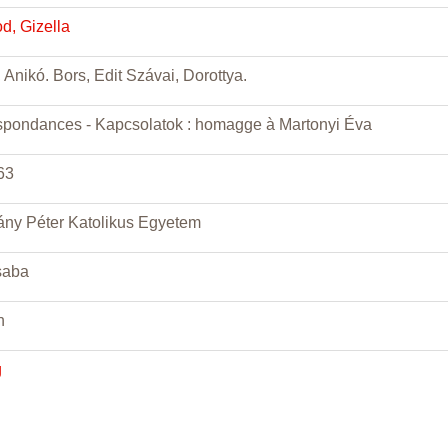
d, Gizella
Anikó. Bors, Edit Szávai, Dorottya.
spondances - Kapcsolatok : homagge à Martonyi Éva
63
ny Péter Katolikus Egyetem
saba
h
g