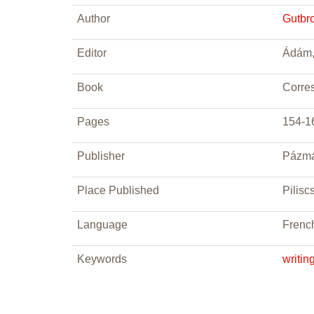
Author
Gutbro
Editor
Ádám, 
Book
Corre
Pages
154-1
Publisher
Pázmá
Place Published
Pilisc
Language
Frenc
Keywords
writin