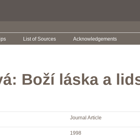
ips
List of Sources
Acknowledgements
: Boží láska a lid
Journal Article
1998