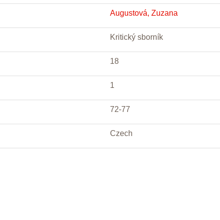
Augustová, Zuzana
Kritický sborník
18
1
72-77
Czech