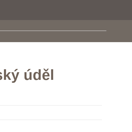
ský úděl