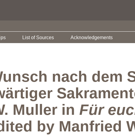
ips
List of Sources
Acknowledgements
Wunsch nach dem S
ärtiger Sakrament
. Muller in
Für euc
ited by Manfried W