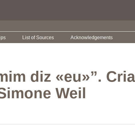
ips
List of Sources
Acknowledgements
im diz «eu»”. Cri
Simone Weil