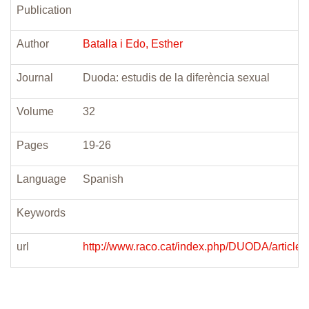
Publication
Author
Batalla i Edo, Esther
Journal
Duoda: estudis de la diferència sexual
Volume
32
Pages
19-26
Language
Spanish
Keywords
url
http://www.raco.cat/index.php/DUODA/article