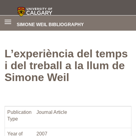
Toggle
SIMONE WEIL BIBLIOGRAPHY
navigation
L’experiència del temps
i del treball a la llum de
Simone Weil
Publication
Journal Article
Type
Year of
2007