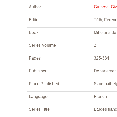
Author
Gutbrod, Giz
Editor
Tóth, Ferenc
Book
Mille ans de
Series Volume
2
Pages
325-334
Publisher
Département
Place Published
Szombathel
Language
French
Series Title
Études fran