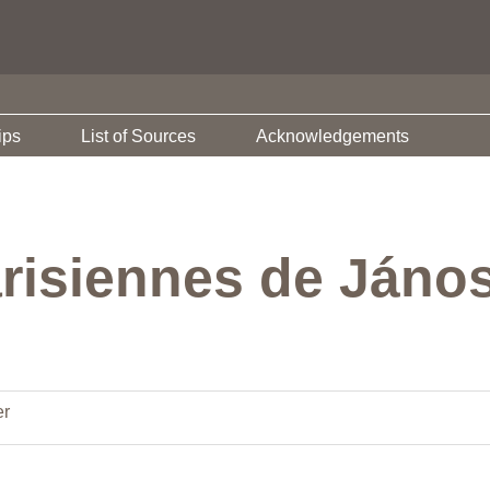
ips
List of Sources
Acknowledgements
risiennes de János
er