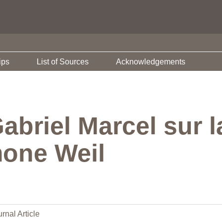
ips
List of Sources
Acknowledgements
briel Marcel sur la
mone Weil
rnal Article