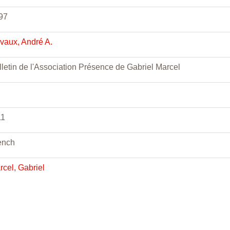
97
vaux, André A.
lletin de l'Association Présence de Gabriel Marcel
11
ench
rcel, Gabriel