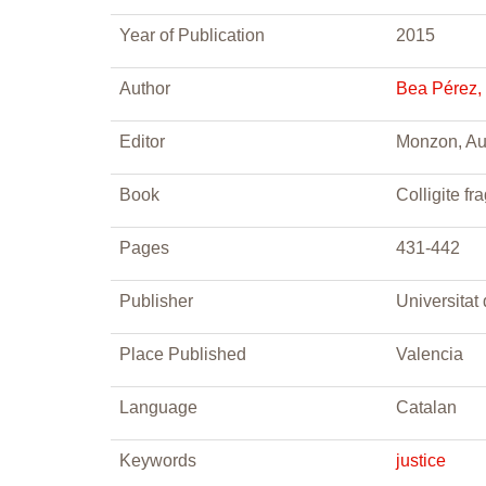
Year of Publication
2015
Author
Bea Pérez, 
Editor
Monzon, Aug
Book
Colligite f
Pages
431-442
Publisher
Universitat
Place Published
Valencia
Language
Catalan
Keywords
justice