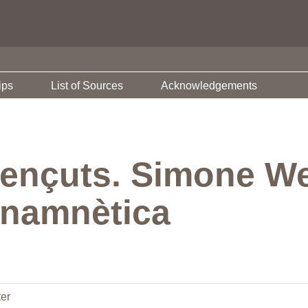
ips
List of Sources
Acknowledgements
vençuts. Simone Wei
 anamnètica
er