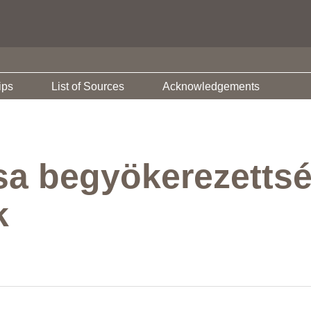
ips
List of Sources
Acknowledgements
sa begyökerezettsé
k