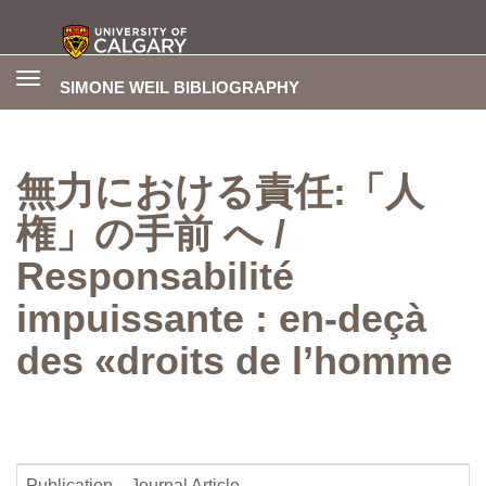
Toggle
SIMONE WEIL BIBLIOGRAPHY
navigation
無力における責任:「人
権」の手前 へ /
Responsabilité
impuissante : en-deçà
des «droits de l’homme
Publication
Journal Article