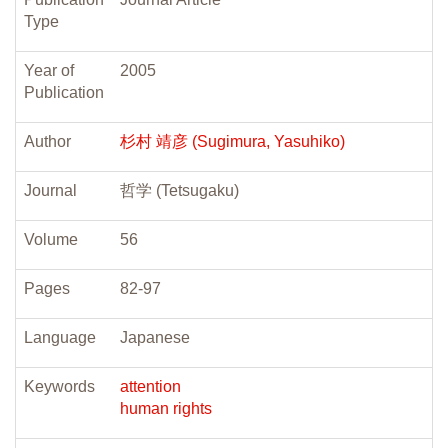
Type
Year of
2005
Publication
Author
杉村 靖彦 (Sugimura, Yasuhiko)
Journal
哲学 (Tetsugaku)
Volume
56
Pages
82-97
Language
Japanese
Keywords
attention
human rights