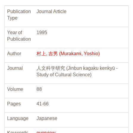
Publication
Journal Article
Type
Year of
1995
Publication
Author
村上, 吉男 (Murakami, Yoshio)
Journal
人文科学研究 (Jinbun kagaku kenkyū -
Study of Cultural Science)
Volume
88
Pages
41-66
Language
Japanese
Keywords
overview